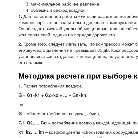
максимальное рабочее давление;
объемный расход воздуха.
1.
Для непостоянной работы или если расчетное потребл
компрессор, т. к. он значительно дешевле в эксплуатаци
Он обладает высокой удельной мощностью, приспособлен
чем поршневой, однако на порядок дороже его.
2.
Кроме того, следует учитывать, что компрессор может б
его звукового давления не превышает 85 дБ. Компрессо
устанавливаться в отдельных помещениях, но установка у
его поломке.
Методика расчета при выборе 
1.
Расчет потребления воздуха:
G = G1×k1 + G2×k2 + … + Gn×kn
,
где
G
– общее потребление воздуха, л/мин;
G1, Q2, … Gn
– потребление воздуха каждой единицей пн
k1, k2, … kn
– коэффициенты использования оборудовани