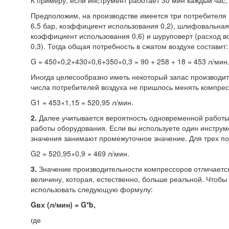
К примеру, если инструмент работает 30 мин каждый час, 
Предположим, на производстве имеется три потребителя 
6,5 бар, коэффициент использования 0,2), шлифовальна
коэффициент использования 0,6) и шуруповерт
(расход
во
0,3). Тогда общая потребность в сжатом воздухе составит:
G = 450×0,2+430×0,6+350×0,3 = 90 + 258 + 18 = 453 л/мин
Иногда целесообразно иметь некоторый запас производи
числа потребителей воздуха не пришлось менять компрес
G1 = 453×1,15 = 520,95 л/мин.
2.
Далее учитывается вероятность одновременной работы
работы оборудования. Если вы используете один инструме
значения занимают промежуточное значение. Для трех по
G2 = 520,95×0,9 = 469 л/мин.
3.
Значение производительности компрессоров отличается
величину, которая, естественно, больше реальной. Чтобы
использовать следующую формулу:
Gвх
(л
/мин) = G*b,
где