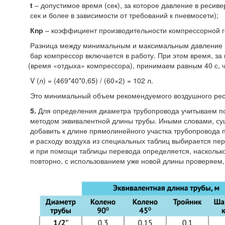
t
– допустимое время
(сек
), за которое давление в ресив
сек и более в зависимости от требований к пневмосети);
Кпр
– коэффициент производительности компрессорной г
Разница между минимальным и максимальным давление в р
бар компрессор включается в работу. При этом время, за
(время
«отдыха
» компрессора), принимаем равным 40 с, ч
V
(л
) =
(469
*40*0,65) /
(60
×2) = 102 л.
Это минимальный объем рекомендуемого воздушного рес
5.
Для определения диаметра трубопровода учитываем п
методом эквивалентной длины трубы. Иными словами, су
добавить к длине прямолинейного участка трубопровода п
и расходу воздуха из специальных таблиц выбирается пе
и при помощи таблицы перевода определяется, насколько
повторно, с использованием уже новой длины проверяем,