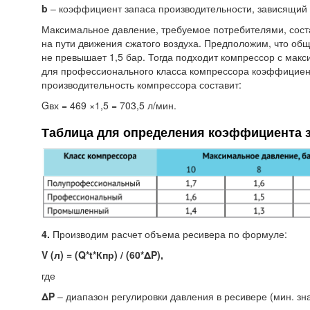
b
– коэффициент запаса производительности, зависящий 
Максимальное давление, требуемое потребителями, соста
на пути движения сжатого воздуха. Предположим, что об
не превышает 1,5 бар. Тогда подходит компрессор с мак
для профессионального класса компрессора коэффициент 
производительность компрессора составит:
Gвх = 469 ×1,5 = 703,5 л/мин.
Таблица для определения коэффициента з
4.
Производим расчет объема ресивера по формуле:
V
(л
) =
(Q
*t*Кпр) /
(60
*ΔP),
где
ΔP
– диапазон регулировки давления в ресивере
(мин
. зн