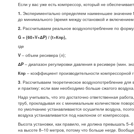
Если у вас уже есть компрессор, который не обеспечивает
1.
Экспериментально определяем наименьшее значение t
до минимального
(время
между остановкой и включением
2.
Рассчитываем реальное воздухопотребление по форму
G =
(60
×V×ΔP) /
(t
×Кпр),
где
V
– объем ресивера
(л
);
ΔP
– диапазон регулировки давления в ресивере
(мин
. зн
Кпр
– коэффициент производительности компрессорной г
3
. Рассчитываем теоретическое воздухопотребление для 
и практику: если вам необходимо больше сжатого воздуха
Надо учитывать, что это достаточно ответственная рабо
труб, прокладывая их с минимальным количеством поворо
по умолчанию устанавливаются осушители воздуха, поэто
воздуха устанавливается под наклоном от компрессора.
Высота установки, как правило, не должна превышать 5–6 
на высоте 8–10 метров, потому что больше негде. Вообще,