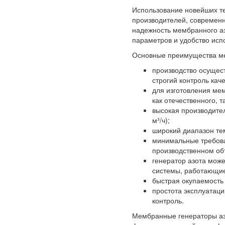
Использование новейших т
производителей, современ
надежность мембранного аз
параметров и удобство исп
Основные преимущества ме
производство осущес
строгий контроль кач
для изготовления ме
как отечественного, т
высокая производител
м³/ч);
широкий диапазон тем
минимальные требова
производственном об
генератор азота мож
системы, работающие
быстрая окупаемость
простота эксплуатаци
контроль.
Мембранные генераторы аз