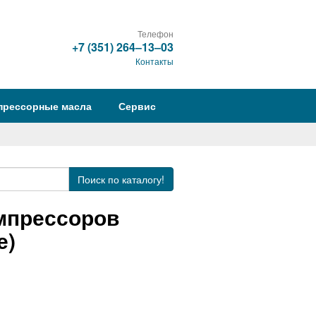
Телефон
+7 (351) 264‒13‒03
Контакты
прессорные масла
Сервис
Поиск
по каталогу!
мпрессоров
е)