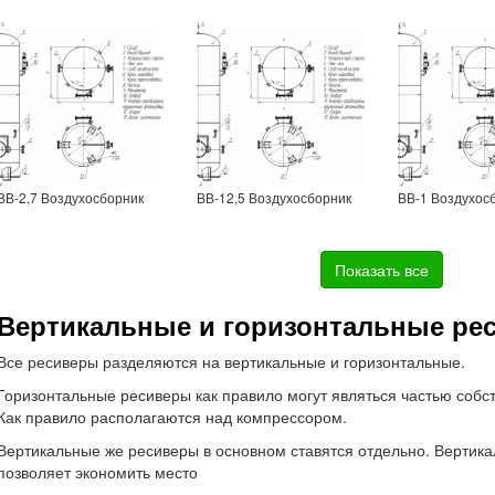
ВВ-2,7 Воздухосборник
ВВ-12,5 Воздухосборник
ВВ-1 Воздухос
Показать все
Вертикальные и горизонтальные ре
Все ресиверы разделяются на вертикальные и горизонтальные.
Горизонтальные ресиверы как правило могут являться частью собс
Как правило располагаются над компрессором.
Вертикальные же ресиверы в основном ставятся отдельно. Вертик
позволяет экономить место