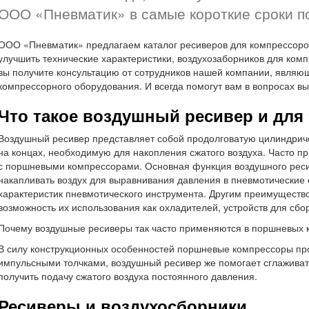
ООО «Пневматик» в самые короткие сроки 
ООО «Пневматик» предлагаем каталог ресиверов для компрессоро
улучшить технические характеристики, воздухозаборников для комп
вы получите консультацию от сотрудников нашей компании, являю
компрессорного оборудования. И всегда помогут вам в вопросах в
Что такое воздушный ресивер и для 
Воздушный ресивер представляет собой продолговатую цилиндриче
на концах, необходимую для накопления сжатого воздуха. Часто п
с поршневыми компрессорами. Основная функция воздушного ресив
накапливать воздух для выравнивания давления в пневмотические
характеристик пневмотического инструмента. Другим преимуществ
возможность их использования как охладителей, устройств для сбо
Почему воздушные ресиверы так часто применяются в поршневых 
В силу конструкционных особенностей поршневые компрессоры про
импульсными толчками, воздушный ресивер же помогает сглаживать
получить подачу сжатого воздуха постоянного давления.
Ресиверы и воздухосборники