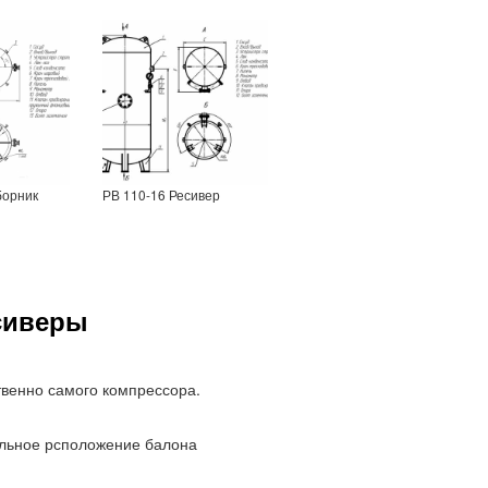
борник
РВ 110-16 Ресивер
сиверы
твенно самого компрессора.
альное рсположение балона