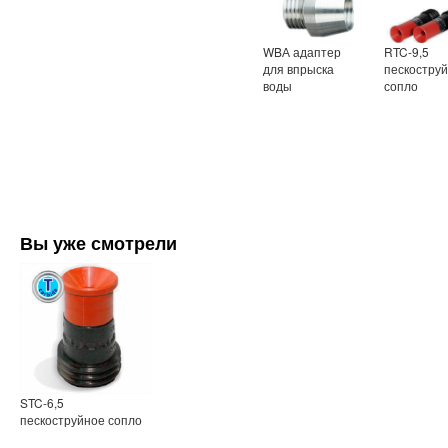
WBА адаптер
RTC-9,5
для впрыска
пескостру
воды
сопло
Вы уже смотрели
STC-6,5
пескоструйное сопло