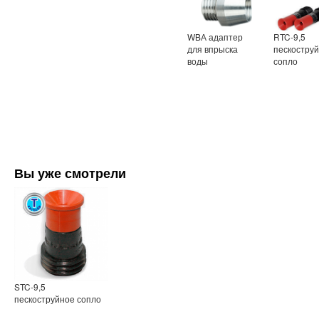
WBА адаптер
RTC-9,5
для впрыска
пескостру
воды
сопло
Вы уже смотрели
STC-9,5
пескоструйное сопло