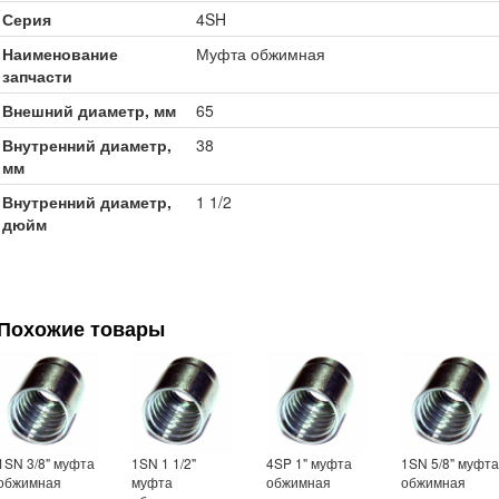
Серия
4SH
Наименование
Муфта обжимная
запчасти
Внешний диаметр, мм
65
Внутренний диаметр,
38
мм
Внутренний диаметр,
1 1/2
дюйм
Похожие товары
1SN 3/8" муфта
1SN 1 1/2"
4SP 1" муфта
1SN 5/8" муфт
обжимная
муфта
обжимная
обжимная