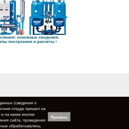
олиния: основные сведения,
ипы построения и расчеты
данных (сведения о
точник откуда пришел на
 и на какие кнопки
Принять
ания сайта, проведения
+7 (351) 264‒13‒03
анные обрабатывались,