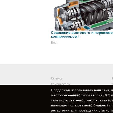
Сравнение винтового и поршнево
компрессоров
Блог
Каталог
Компрессоры
Продолжая использовать наш сайт, 
Политика конфиденциальности
местоположении; тип и версия ОС; т
сайт пользователь; с какого сайта и
нажимает пользователь; ip-адрес) 
© 2026
Пневматик, ООО
ретаргетинга, и проведения статист