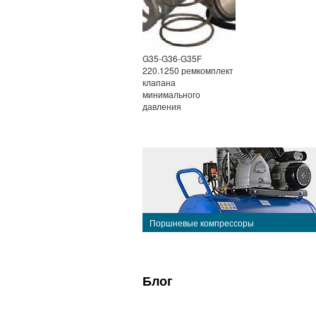
G35-G36-G35F
220.1250 ремкомплект
клапана
минимального
давления
Поршневые компрессоры
Блог