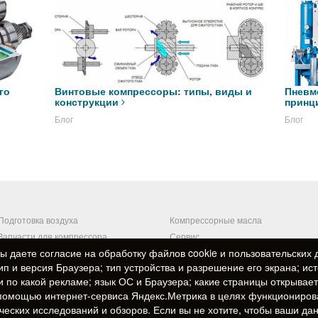
го
Винтовые компрессоры: типы, виды и
Пневм
конструкции
принц
Блог
Блог
Подготовка воздуха
Компрессорные масла
Запчасти для компрессора
Сервис
вы даете
согласие
на обработку файлов cookie и пользовательских 
ип и версия Браузера; тип устройства и разрешение его экрана; ис
ли по какой рекламе; язык ОС и Браузера; какие страницы открывает
с помощью интернет-сервиса Яндекс.Метрика в целях функциониров
Архитекторная, 38
,
Челябинск
ических исследований и обзоров. Если вы не хотите, чтобы ваши д