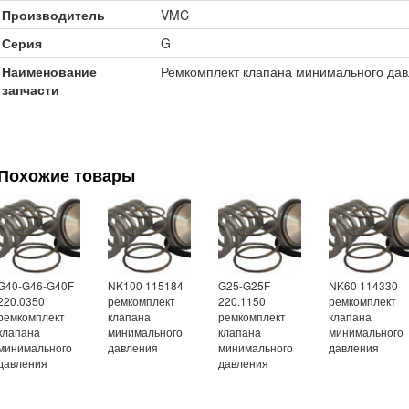
Производитель
VMC
Серия
G
Наименование
Ремкомплект клапана минимального да
запчасти
Похожие товары
G40-G46-G40F
NK100 115184
G25-G25F
NK60 114330
220.0350
ремкомплект
220.1150
ремкомплект
ремкомплект
клапана
ремкомплект
клапана
клапана
минимального
клапана
минимального
минимального
давления
минимального
давления
давления
давления