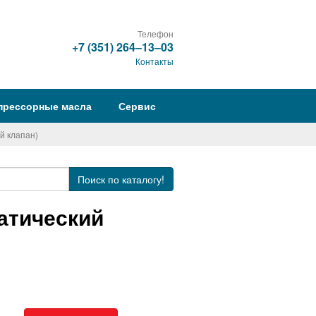
Телефон
+7 (351) 264‒13‒03
Контакты
прессорные масла
Сервис
й клапан)
Поиск
по каталогу!
татический