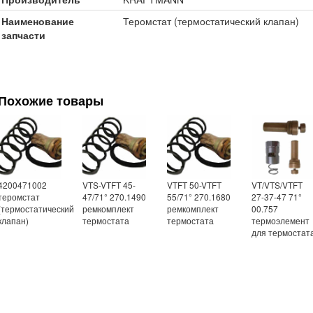
Наименование
Теромстат (термостатический клапан)
запчасти
Похожие товары
4200471002
VTS-VTFT 45-
VTFT 50-VTFT
VT/VTS/VTFT
теромстат
47/71° 270.1490
55/71° 270.1680
27-37-47 71°
(термостатический
ремкомплект
ремкомплект
00.757
клапан)
термостата
термостата
термоэлемент
для термостат