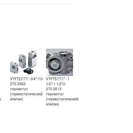
VTFT27/71°-3/4"-1U
VTFT57/71°- 1
270.3362
1/2"-1 1/2"U
теромстат
270.3512
(термостатический
теромстат
а
клапан)
(термостатический
клапан)