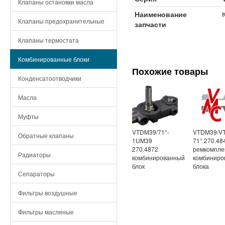
Клапаны остановки масла
Наименование
Клапаны предохранительные
запчасти
Клапаны термостата
Комбинированные блоки
Похожие товары
Конденсатоотводчики
Масла
Муфты
VTDM39/71°-
VTDM39/V
Обратные клапаны
1UM39
71° 270.48
270.4872
ремкомпле
Радиаторы
комбинированный
комбиниро
блок
блока
Сепараторы
Фильтры воздушные
Фильтры масляные