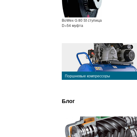
BoWex G 80 St ступица
D=54 муфта
Поршневые компрессоры
Блог