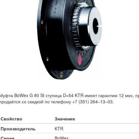
Муфта BoWex G 80 St ступица D=54 KTR имеет гарантию 12 мес, п
продаётся со скидкой по телефону +7 (351) 264‒13‒03.
Свойство
Значение
Производитель
KTR
Серия
BoWex