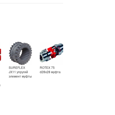
SUREFLEX
ROTEX 75
JX11 упругий
d28х28 муфта
элемент муфты
ы