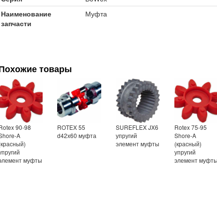
Наименование
Муфта
запчасти
Похожие товары
Rotex 90-98
ROTEX 55
SUREFLEX JX6
Rotex 75-95
Shore-A
d42х60 муфта
упругий
Shore-A
(красный)
элемент муфты
(красный)
упругий
упругий
элемент муфты
элемент муфт