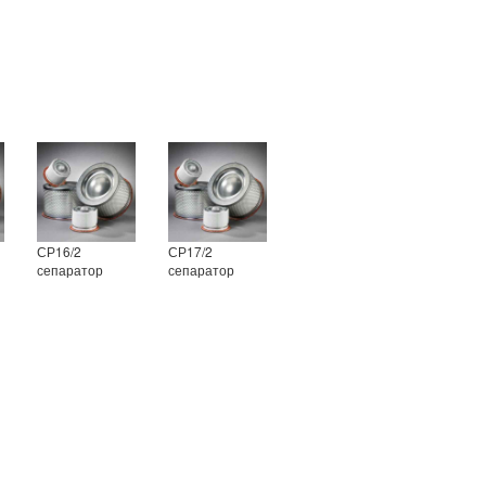
СР16/2
СР17/2
сепаратор
сепаратор