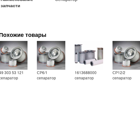
запчасти
Похожие товары
49 303 53 121
СР6/1
1613688000
СР12/2
сепаратор
сепаратор
сепаратор
сепаратор