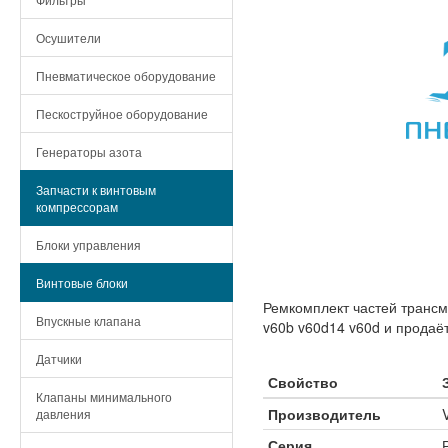
Осушители
Пневматическое оборудование
Пескоструйное оборудование
Генераторы азота
Запчасти к винтовым
компрессорам
Блоки управления
Винтовые блоки
Ремкомплект частей трансм
Впускные клапана
v60b v60d14 v60d и продаёт
Датчики
Свойство
Клапаны минимального
Производитель
давления
Серия