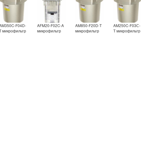
AM350C-F04D-
AFM20-F02C-A
AM850-F20D-Т
AM250C-F03С-
Т микрофильтр
микрофильтр
микрофильтр
Т микрофильтр