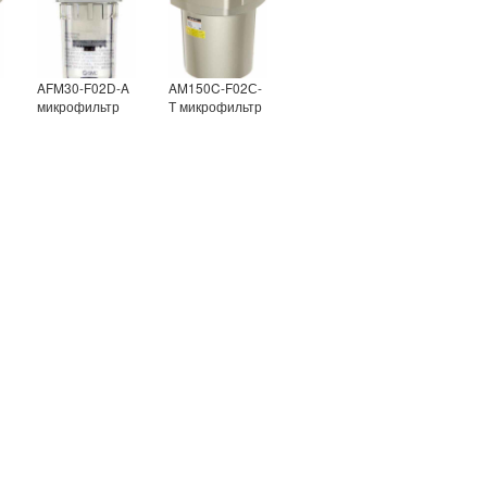
AFM30-F02D-A
AM150C-F02С-
микрофильтр
Т микрофильтр