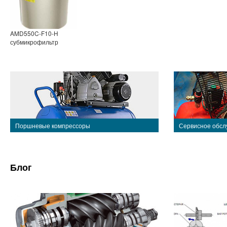
AMD550C-F10-H
субмикрофильтр
Поршневые компрессоры
Сервисное обсл
Блог