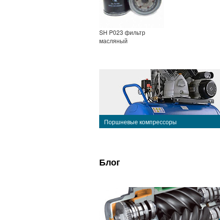
SH P023 фильтр
масляный
Поршневые компрессоры
Блог