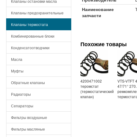
Клапаны остановки масла
Наименование
Клапаны предохранительные
запчасти
Клапаны термостата
Комбинированные блоки
Похожие товары
Конденсатоотводчики
Масла
Муфты
4200471002
VTS-VTFT 4
Обратные клапаны
теромстат
47/71° 270
(термостатический
ремкомпле
Радиаторы
клапан)
термостат
Сепараторы
Фильтры воздушные
Фильтры масляные