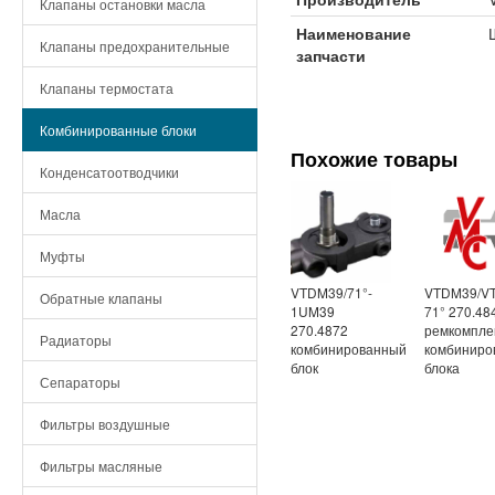
Клапаны остановки масла
Наименование
Клапаны предохранительные
запчасти
Клапаны термостата
Комбинированные блоки
Похожие товары
Конденсатоотводчики
Масла
Муфты
VTDM39/71°-
VTDM39/V
Обратные клапаны
1UM39
71° 270.48
270.4872
ремкомпле
Радиаторы
комбинированный
комбиниро
блок
блока
Сепараторы
Фильтры воздушные
Фильтры масляные