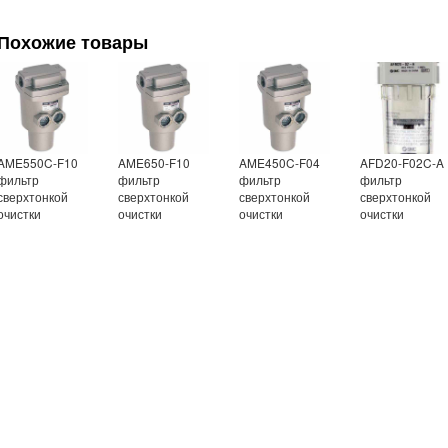
Похожие товары
AME550C-F10
AME650-F10
AME450C-F04
AFD20-F02C-A
фильтр
фильтр
фильтр
фильтр
сверхтонкой
сверхтонкой
сверхтонкой
сверхтонкой
очистки
очистки
очистки
очистки