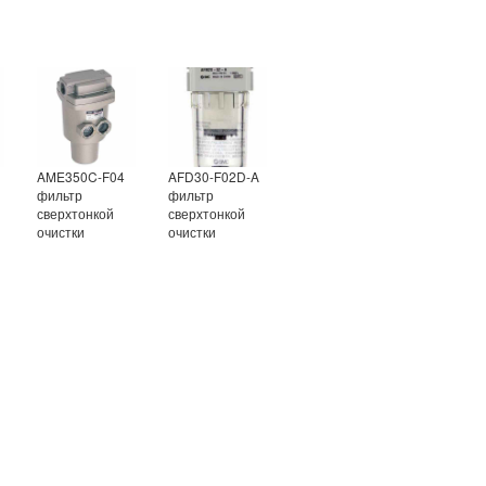
AME350C-F04
AFD30-F02D-A
фильтр
фильтр
сверхтонкой
сверхтонкой
очистки
очистки