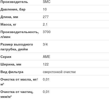
Производитель
SMC
Давление, бар
10
Длина, мм
277
Масса, кг
2.1
Производительность,
3700
л/мин
Размер выходного
3/4
патрубка, дюйм
Серия
AME
Ширина, мм
122
Вид фильтра
сверхтонкой очистки
Очистка от масла, мг/
0,01
м³
Очистка от частиц,
0,01
мкм/м³