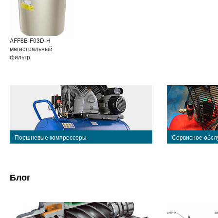
AFF8B-F03D-H
магистральный
фильтр
Поршневые компрессоры
Сервисное обсл
Блог