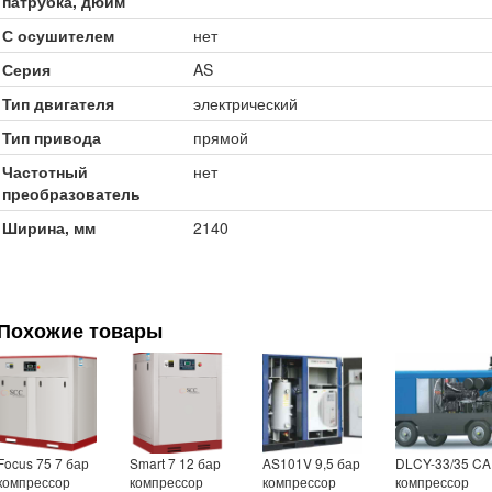
патрубка, дюйм
С осушителем
нет
Серия
AS
Тип двигателя
электрический
Тип привода
прямой
Частотный
нет
преобразователь
Ширина, мм
2140
Похожие товары
Focus 75 7 бар
Smart 7 12 бар
AS101V 9,5 бар
DLCY-33/35 CA
компрессор
компрессор
компрессор
компрессор