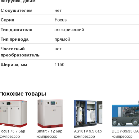
патрубка, дюйм
С осушителем
нет
Серия
Focus
Тип двигателя
электрический
Тип привода
прямой
Частотный
нет
преобразователь
Ширина, мм
1150
Похожие товары
Focus 75 7 бар
Smart 7 12 бар
AS101V 9,5 бар
DLCY-33/35 CA
компрессор
компрессор
компрессор
компрессор